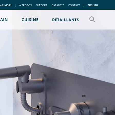
 481-0581
|
À PROPOS
SUPPORT
GARANTIE
CONTACT
|
ENGLISH
BAIN
CUISINE
DÉTAILLANTS