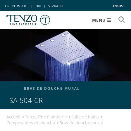
FINE PLOMBERIE
|
PRO
|
SIGNATURE
ENGLISH
MENU
BRAS DE DOUCHE MURAL
SA-504-CR
Accueil
Tenzo Fine Plomberie
Salle de bains
Composantes de douche
Bras de douche mural