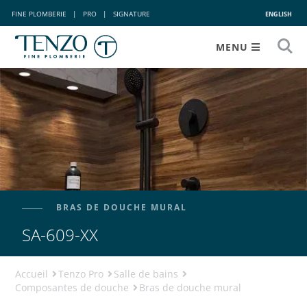
FINE PLOMBERIE
|
PRO
|
SIGNATURE
ENGLISH
MENU
BRAS DE DOUCHE MURAL
SA-609-XX
Accueil
Tenzo Pro
Salle de bains
Composantes de douche
Bras de douche mural