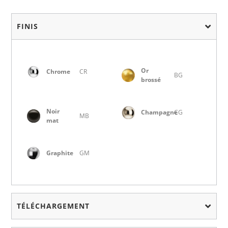
FINIS
Or
Chrome
CR
BG
brossé
Noir
Champagne
CG
MB
mat
Graphite
GM
TÉLÉCHARGEMENT