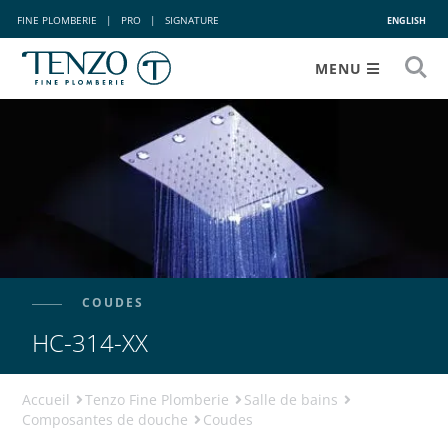
FINE PLOMBERIE
|
PRO
|
SIGNATURE
ENGLISH
MENU
COUDES
HC-314-XX
Accueil
Tenzo Fine Plomberie
Salle de bains
Composantes de douche
Coudes