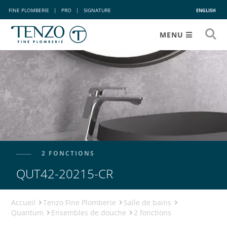
FINE PLOMBERIE
|
PRO
|
SIGNATURE
ENGLISH
MENU
2 FONCTIONS
QUT42-20215-CR
Accueil
Tenzo Fine Plomberie
Salle de bains
Quantum
Ensembles de douche
2 fonctions