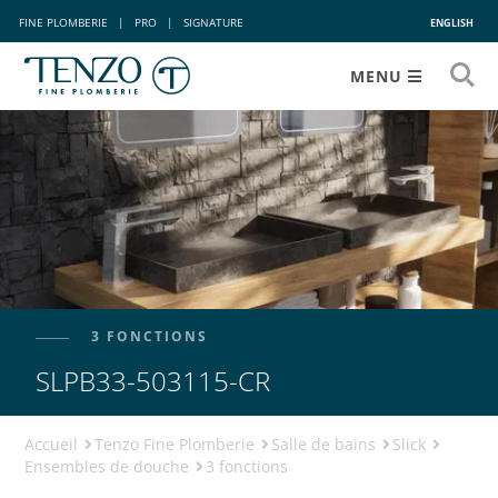
FINE PLOMBERIE
|
PRO
|
SIGNATURE
ENGLISH
MENU
3 FONCTIONS
SLPB33-503115-CR
Accueil
Tenzo Fine Plomberie
Salle de bains
Slick
Ensembles de douche
3 fonctions