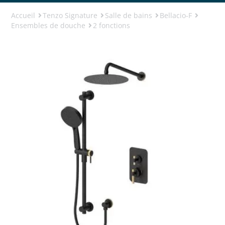
Accueil
Tenzo Signature
Salle de bains
Bellacio-F
Ensembles de douche
2 fonctions