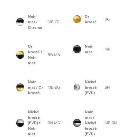
Noir
Or
BG
mat /
MB-CR
brossé
Chrome
Or
Noir
MB
brossé /
mat
BG-MB
Noir
mat
Noir
Nickel
mat / Or
MB-BG
brossé
BN
brossé
(PVD)
Nickel
Noir
brossé
mat /
(PVD) /
BN-MB
Nickel
MB-BN
Noir
brossé
mat
(PVD)