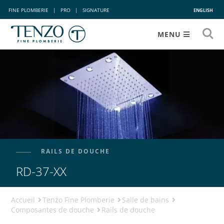
FINE PLOMBERIE
|
PRO
|
SIGNATURE
ENGLISH
MENU
RAILS DE DOUCHE
RD-37-XX
Accueil
Tenzo Fine Plomberie
Salle de bains
Composantes de douche
Rails de douche