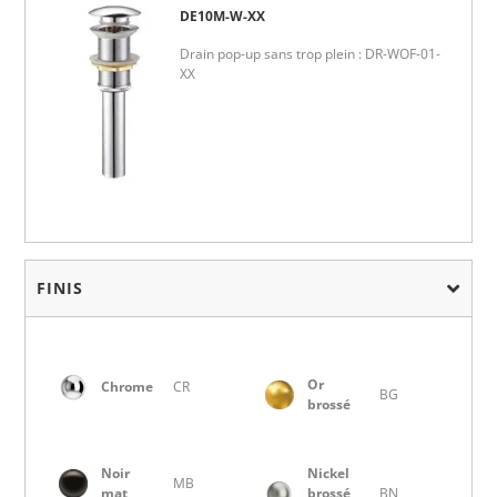
DE10M-W-XX
Drain pop-up sans trop plein : DR-WOF-01-
XX
FINIS
Or
Chrome
CR
BG
brossé
Noir
Nickel
MB
mat
brossé
BN