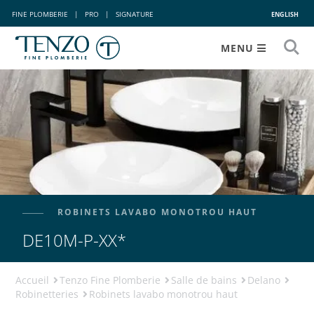
FINE PLOMBERIE
|
PRO
|
SIGNATURE
ENGLISH
MENU
ROBINETS LAVABO MONOTROU HAUT
DE10M-P-XX*
Accueil
Tenzo Fine Plomberie
Salle de bains
Delano
Robinetteries
Robinets lavabo monotrou haut