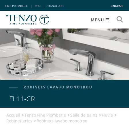
FINE PLOMBERIE
|
PRO
|
SIGNATURE
ENGLISH
MENU
ROBINETS LAVABO MONOTROU
FL11-CR
Accueil
Tenzo Fine Plomberie
Salle de bains
Fluvia
Robinetteries
Robinets lavabo monotrou