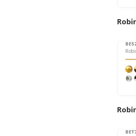
Robin
BE5
Robi
Robi
BET