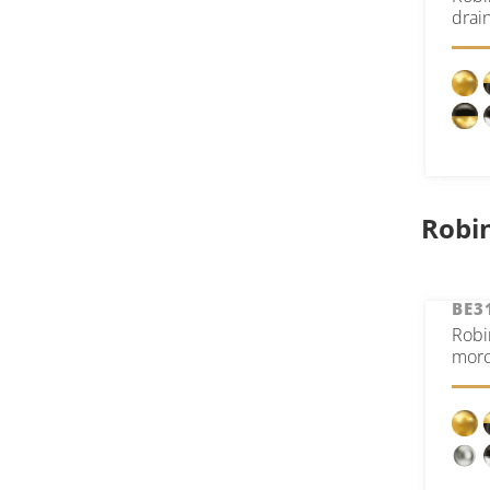
drai
Robi
BE3
Robi
mor