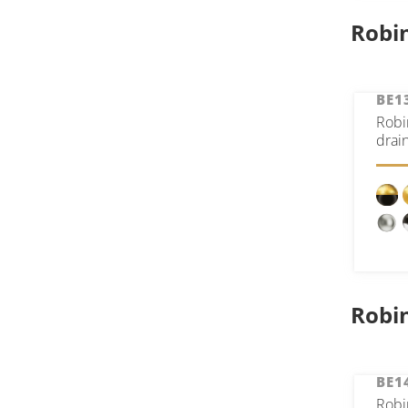
Robin
BE1
Robi
drai
Robi
BE1
Robi