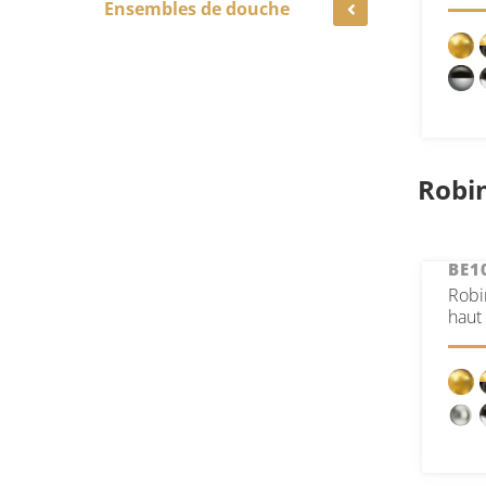
Ensembles de douche
Robi
BE1
Robi
haut