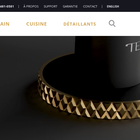
 481-0581
|
À PROPOS
SUPPORT
GARANTIE
CONTACT
|
ENGLISH
BAIN
CUISINE
DÉTAILLANTS