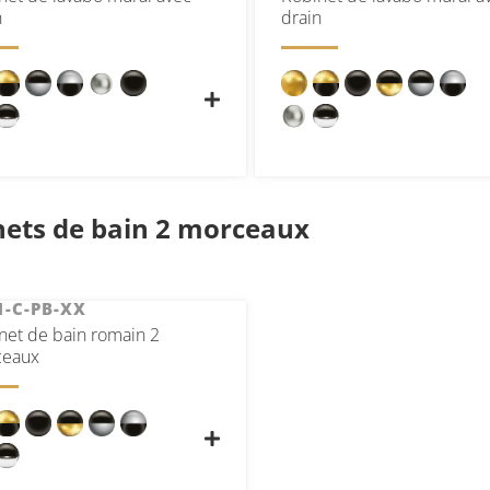
n
drain
nets de bain 2 morceaux
1-C-PB-XX
net de bain romain 2
ceaux