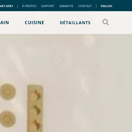
 481-0581
|
À PROPOS
SUPPORT
GARANTIE
CONTACT
|
ENGLISH
BAIN
CUISINE
DÉTAILLANTS