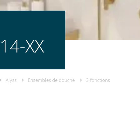
14-XX
Alyss
Ensembles de douche
3 fonctions