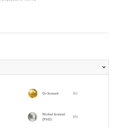
Or brossé
BG
Nickel brossé
BN
(PVD)