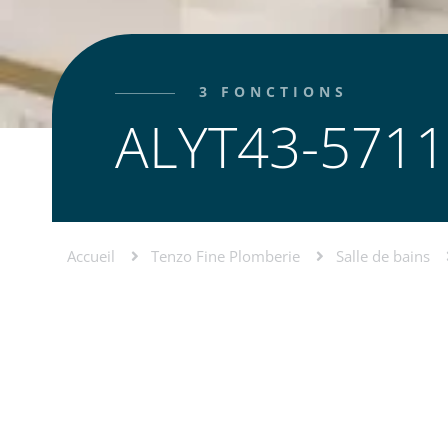
3 FONCTIONS
ALYT43-5711
Accueil
Tenzo Fine Plomberie
Salle de bains