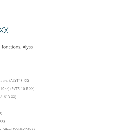
XX
fonctions, Alyss
tions (ALYT43-XX)
[10po] (PVTS-10-R-XX)
SA-613-XX)
X)
XX)
m [59po] (SSHE-150-XX)