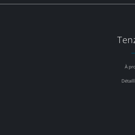
Ten
À pr
Détail