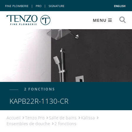
FINE PLOMBERIE
|
PRO
|
SIGNATURE
ENGLISH
MENU
2 FONCTIONS
KAPB22R-1130-CR
Accueil
Tenzo Pro
Salle de bains
Kalissa
Ensembles de douche
2 fonctions