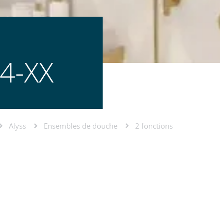
4-XX
Alyss
Ensembles de douche
2 fonctions