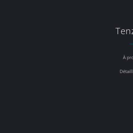
Ten
À pr
Détail