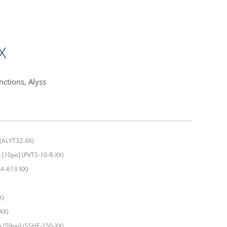
X
ctions, Alyss
 (ALYT32-XX)
 [10po] (PVTS-10-R-XX)
SA-613-XX)
X)
XX)
m [59po] (SSHE-150-XX)