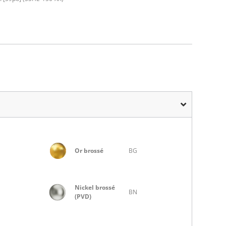
Or brossé
BG
Nickel brossé
BN
(PVD)