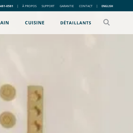
 481-0581
|
À PROPOS
SUPPORT
GARANTIE
CONTACT
|
ENGLISH
BAIN
CUISINE
DÉTAILLANTS