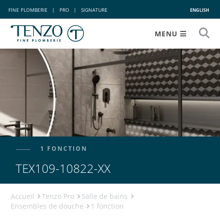
FINE PLOMBERIE
|
PRO
|
SIGNATURE
ENGLISH
MENU
1 FONCTION
TEX109-10822-XX
Accueil
Tenzo Pro
Salle de bains
Ensembles de douche
1 fonction