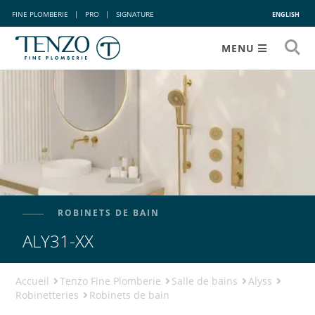
FINE PLOMBERIE
|
PRO
|
SIGNATURE
ENGLISH
MENU
ROBINETS DE BAIN
ALY31-XX
Accueil
Tenzo Fine Plomberie
Salle de bains
Alyss
Robinetteries
Robinets de bain