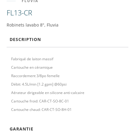
FLUVIA
FL13-CR
Robinets lavabo 8", Fluvia
DESCRIPTION
Fabriqué de laiton massif
Cartouche en céramique
Raccordement 3/8po femelle
Débit: 4.5L/min [1.2 gpm] @60psi
Aérateur dirigeable en silicone anti-calcaire
Cartouche froid: CAR-CT-SO-8C-01
Cartouche chaud: CAR-CT-SO-8H-01
GARANTIE