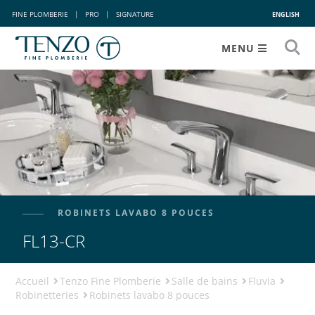
FINE PLOMBERIE
|
PRO
|
SIGNATURE
ENGLISH
MENU
ROBINETS LAVABO 8 POUCES
FL13-CR
Accueil
Tenzo Fine Plomberie
Salle de bains
Fluvia
Robinetteries
Robinets lavabo 8 pouces