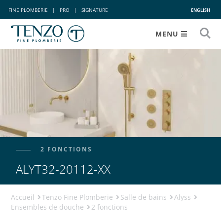
FINE PLOMBERIE
|
PRO
|
SIGNATURE
ENGLISH
MENU
2 FONCTIONS
ALYT32-20112-XX
Accueil
Tenzo Fine Plomberie
Salle de bains
Alyss
Ensembles de douche
2 fonctions