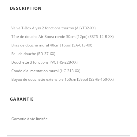
DESCRIPTION
Valve T-Box Alyss 2 fonctions thermo (ALYT32-XX)
Tête de douche Air Boost ronde 30cm [12po] (SSTS-12-R-XX)
Bras de douche mural 40cm [16po] (SA-613-XX)
Rail de douche (RD-37-XX)
Douchette 3 fonctions PVC (HS-228-XX)
Coude d'alimentation mural (HC-313-XX)
Boyau de douchette extensible 150cm [59po] (SSHE-150-XX)
GARANTIE
Garantie à vie limitée